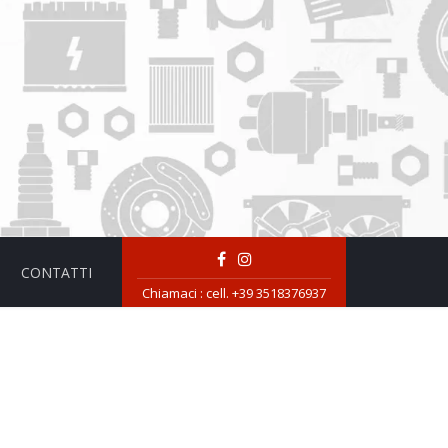
CONTATTI
Chiamaci :
cell. +39 3518376937