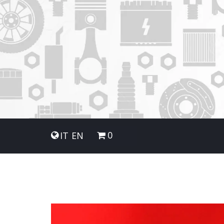
0
IT
EN