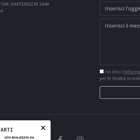
- P.IVA: 04473300236 Sede
na
Ho letto
l'inform
per le finalità ivi ind
×
PARTI