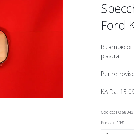
Specch
Ford 
Ricambio ori
piastra.
Per retroviso
KA Da: 15-0
Codice:
FO68843
Prezzo:
11€