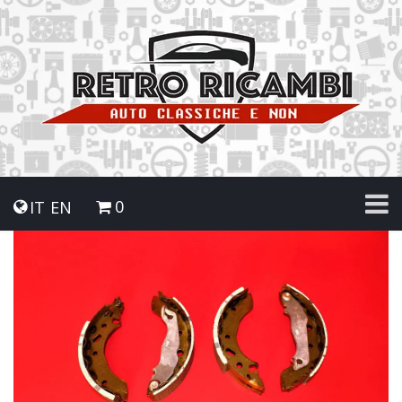
0
IT
EN