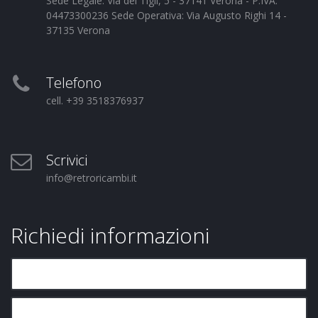
Sede Legale: Via dei Tigli, 5 - 37141 Verona - P.IVA:
04473300236 Sede Operativa: Via Augusto Righi 14 -
37135 Verona
Telefono
cell. +39 3518376937
Scrivici
info@retroricambi.it
Richiedi informazioni