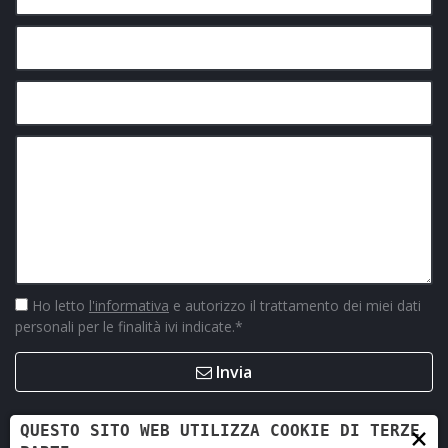
Ho letto
l'informativa
e autorizzo il trattamento dei miei dati
personali per le finalità ivi indicate.
*
Invia
×
QUESTO SITO WEB UTILIZZA COOKIE DI TERZE