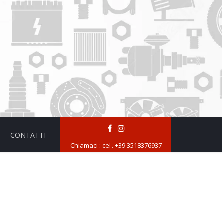
CONTATTI
Chiamaci :
cell. +39 3518376937