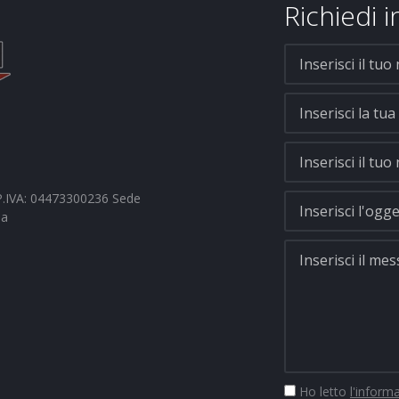
Richiedi 
- P.IVA: 04473300236 Sede
na
Ho letto
l'inform