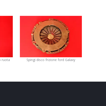
o ruota
Spingi disco frizione ford Galaxy