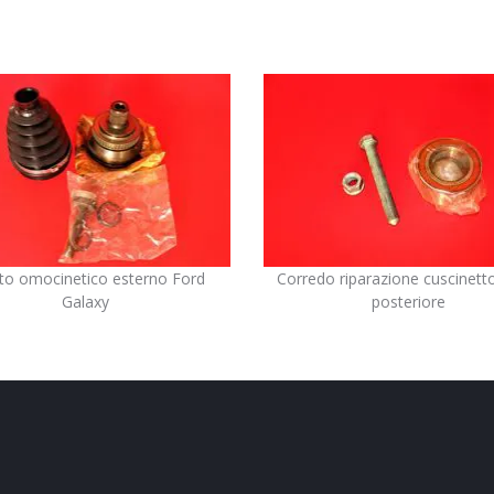
to omocinetico esterno Ford
Corredo riparazione cuscinett
Galaxy
posteriore