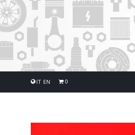
0
IT
EN