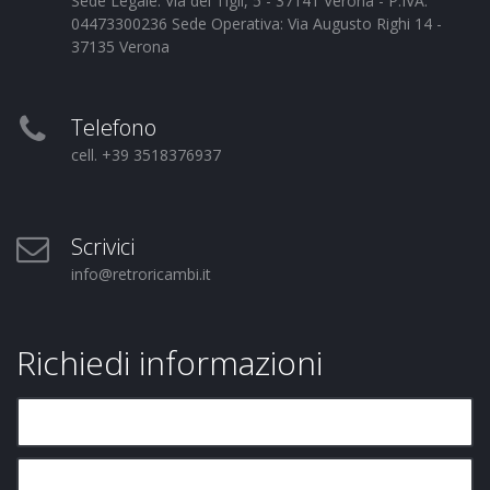
Sede Legale: Via dei Tigli, 5 - 37141 Verona - P.IVA:
04473300236 Sede Operativa: Via Augusto Righi 14 -
37135 Verona
Telefono
cell. +39 3518376937
Scrivici
info@retroricambi.it
Richiedi informazioni