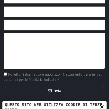
Ho letto
l'informativa
e autorizzo il trattamento dei miei dati
personali per le finalità ivi indicate.
*
Invia
×
QUESTO SITO WEB UTILIZZA COOKIE DI TERZE