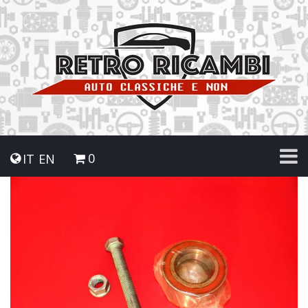
0
IT
EN