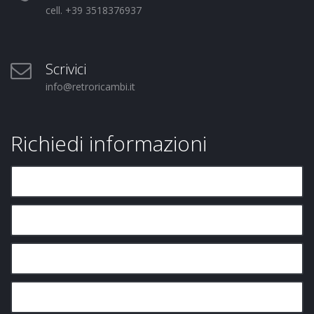
cell. +39 3518376937
Scrivici
info@retroricambi.it
Richiedi informazioni