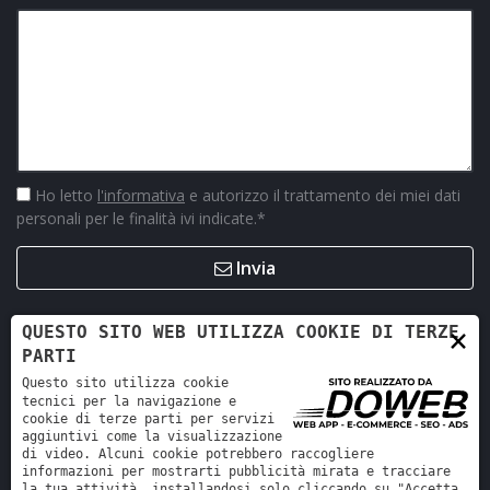
Ho letto
l'informativa
e autorizzo il trattamento dei miei dati
personali per le finalità ivi indicate.
*
Invia
×
QUESTO SITO WEB UTILIZZA COOKIE DI TERZE
PARTI
Questo sito utilizza cookie
tecnici per la navigazione e
cookie di terze parti per servizi
aggiuntivi come la visualizzazione
di video. Alcuni cookie potrebbero raccogliere
informazioni per mostrarti pubblicità mirata e tracciare
la tua attività, installandosi solo cliccando su "Accetta