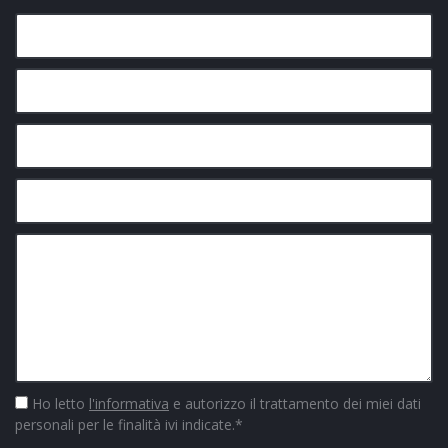
Ho letto
l'informativa
e autorizzo il trattamento dei miei dati
personali per le finalità ivi indicate.
*