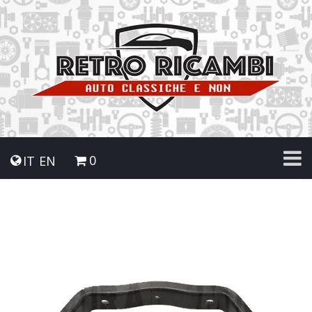
0
IT
EN