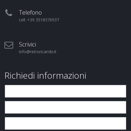
Telefono
cell. +39 3518376937
Scrivici
info@retroricambi.it
Richiedi informazioni