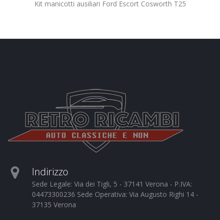
Kit manicotti ausiliari Ford Escort Cosworth T25
Indirizzo
Sede Legale: Via dei Tigli, 5 - 37141 Verona - P.IVA:
04473300236 Sede Operativa: Via Augusto Righi 14 -
37135 Verona