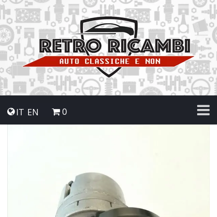
0
IT
EN