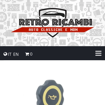
0
IT
EN