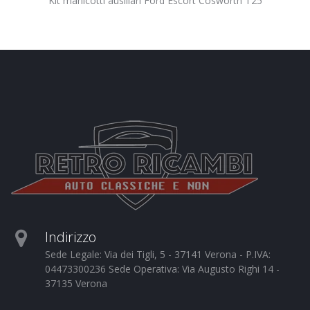
Kit manicotti ausiliari Ford Escort Cosworth T25
Indirizzo
Sede Legale: Via dei Tigli, 5 - 37141 Verona - P.IVA:
04473300236 Sede Operativa: Via Augusto Righi 14 -
37135 Verona