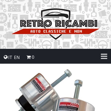
0
IT
EN