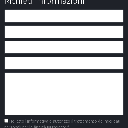
Richiedi informazioni
Ho letto
l'informativa
e autorizzo il trattamento dei miei dati
personali per le finalità ivi indicate.
*