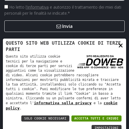
Ho letto
l'informativa
e autorizzo il trattamento dei miei dati
personali per le finalità ivi indicate.
*
Invia
×
QUESTO SITO WEB UTILIZZA COOKIE DI TERZE
PARTI
Questo sito utilizza cookie
tecnici per la navigazione e
cookie di terze parti per servizi
aggiuntivi come la visualizzazione
di video. Alcuni cookie potrebbero raccogliere
informazioni per mostrarti pubblicità mirata e tracciare
la tua attività, installandosi solo cliccando su "Accetta
Retro Ricambi srl - REA VR-423294 - Cap. sociale interamente
tutti i cookie". Puoi modificare le tue preferenze in
versato 12.000 €
qualsiasi momento tramite il link "Cookie" in basso a
sinistra. Cliccando su un pulsante confermi di aver letto
Informativa sulla privacy
-
Cookie policy
informativa sulla privacy
cookie
e accettato l'
e la
policy
.
SOLO COOKIE NECESSARI
ACCETTA TUTTI E CHIUDI
IMPOSTAZIONI