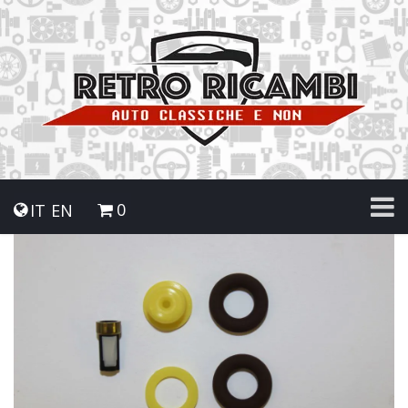
0
IT
EN