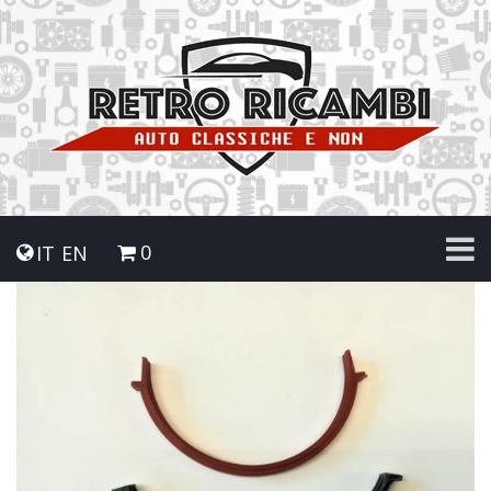
0
IT
EN