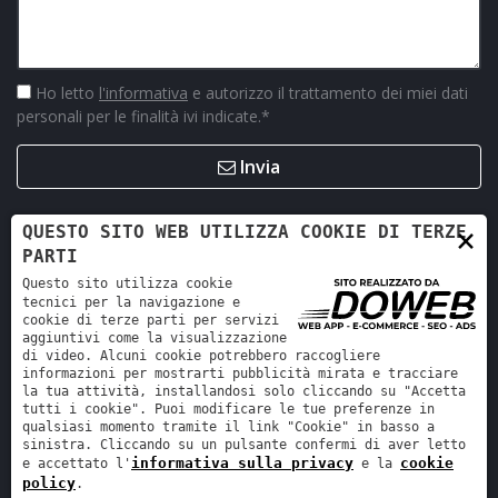
Ho letto
l'informativa
e autorizzo il trattamento dei miei dati
personali per le finalità ivi indicate.
*
Invia
×
QUESTO SITO WEB UTILIZZA COOKIE DI TERZE
PARTI
Questo sito utilizza cookie
tecnici per la navigazione e
cookie di terze parti per servizi
aggiuntivi come la visualizzazione
di video. Alcuni cookie potrebbero raccogliere
informazioni per mostrarti pubblicità mirata e tracciare
la tua attività, installandosi solo cliccando su "Accetta
Retro Ricambi srl - REA VR-423294 - Cap. sociale interamente
tutti i cookie". Puoi modificare le tue preferenze in
versato 12.000 €
qualsiasi momento tramite il link "Cookie" in basso a
sinistra. Cliccando su un pulsante confermi di aver letto
Informativa sulla privacy
-
Cookie policy
informativa sulla privacy
cookie
e accettato l'
e la
policy
.