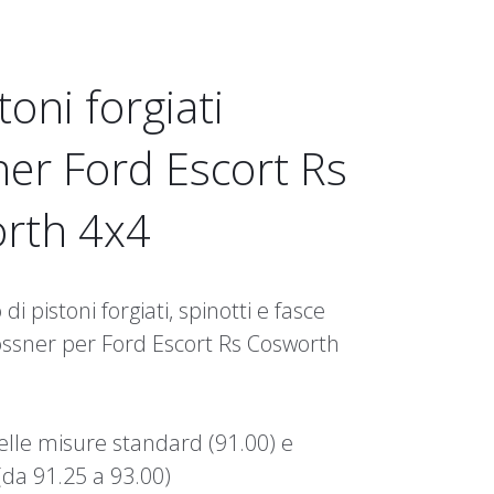
toni forgiati
er Ford Escort Rs
rth 4x4
di pistoni forgiati, spinotti e fasce
ossner per Ford Escort Rs Cosworth
nelle misure standard (91.00) e
da 91.25 a 93.00)