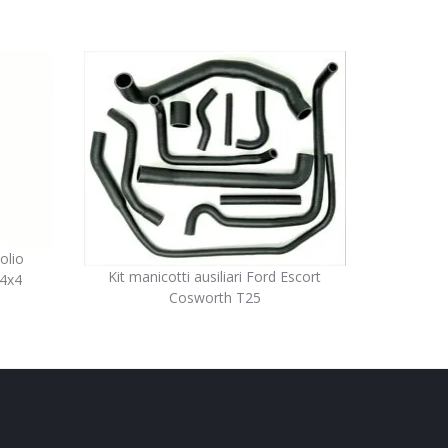
olio
Kit manicotti ausiliari Ford Escort
 4x4
Cosworth T25