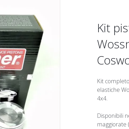
Kit pis
Wossn
Coswo
Kit completo 
elastiche W
4x4.
Disponibili 
maggiorate (