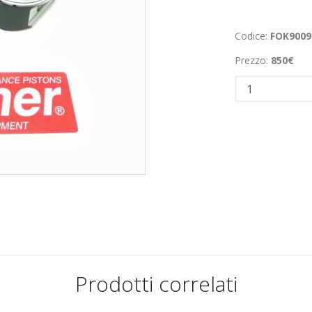
Codice:
FOK9009
Prezzo:
850€
Prodotti correlati