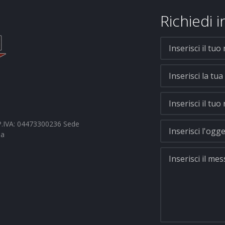
Richiedi 
- P.IVA: 04473300236 Sede
na