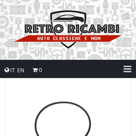
0
IT
EN