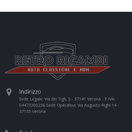
Indirizzo
Sede Legale: Via dei Tigli, 5 - 37141 Verona - P.IVA:
04473300236 Sede Operativa: Via Augusto Righi 14 -
37135 Verona