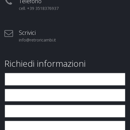
Telefono
cell. +39 3518376937
Scrivici
info@retroricambi.it
Richiedi informazioni