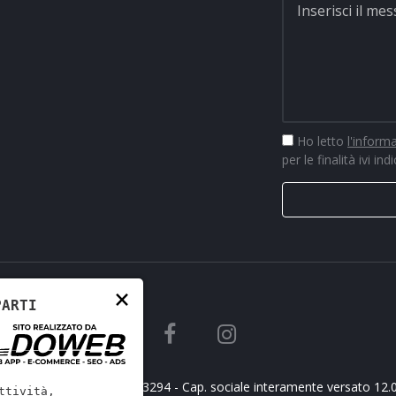
Ho letto
l'inform
per le finalità ivi ind
×
PARTI
o Ricambi srl - REA VR-423294 - Cap. sociale interamente versato 12.
ttività,