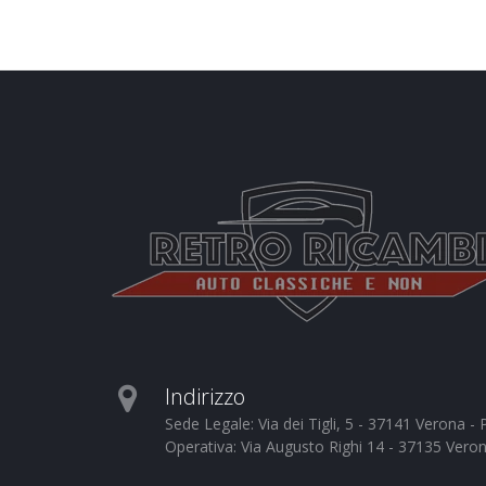
Indirizzo
Sede Legale: Via dei Tigli, 5 - 37141 Verona 
Operativa: Via Augusto Righi 14 - 37135 Vero