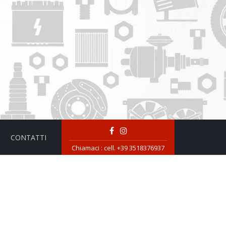
CONTATTI
Chiamaci :
cell. +39 3518376937