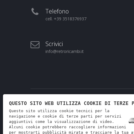
Telefono
cell. +39 3518376937
Scrivici
info@retroricambi.it
QUESTO SITO WEB UTILIZZA COOKIE DI TERZE 
Questo sito utilizza cookie tecnici per la
navigazione e cookie di terze parti per servizi
aggiuntivi come la visualizzazione di video.
Alcuni cookie potrebbero raccogliere informazioni
Retr
per mostrarti pubblicità mirata e tracciare la tua a