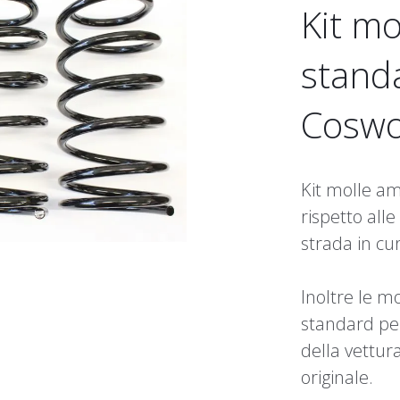
Kit mo
standa
Coswo
Kit molle am
rispetto alle
strada in cu
Inoltre le mo
standard per
della vettu
originale.