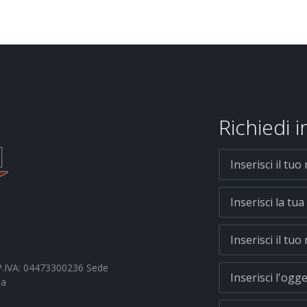
Richiedi 
- P.IVA: 04473300236 Sede
na