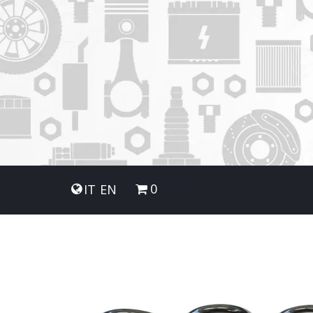
0
IT
EN