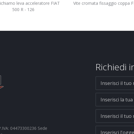
Vite cromata fissaggio coppa 
richiamo leva acceleratore FIAT
500 R - 126
Richiedi 
- P.IVA: 04473300236 Sede