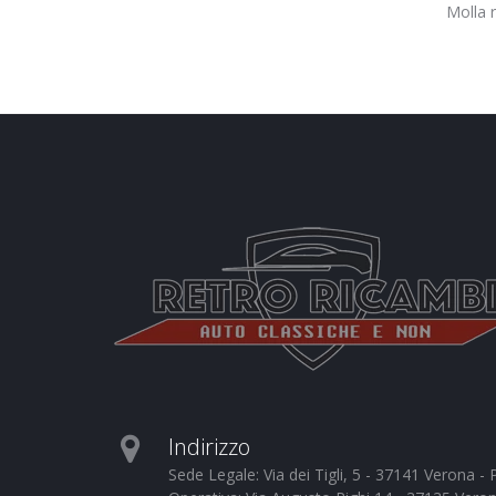
Molla 
Indirizzo
Sede Legale: Via dei Tigli, 5 - 37141 Verona 