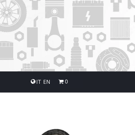
0
IT
EN