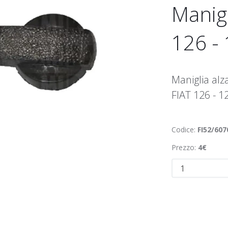
Manigl
126 - 
Maniglia alza
FIAT 126 - 1
Codice:
FI52/607
Prezzo:
4€