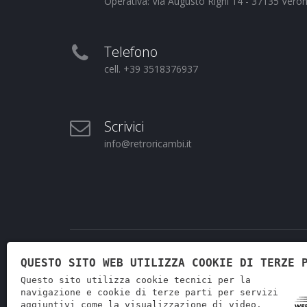
Operativa: Via Augusto Righi 14 - 37135 Vero
Telefono
cell. +39 3518376937
Scrivici
info@retroricambi.it
QUESTO SITO WEB UTILIZZA COOKIE DI TERZE 
Questo sito utilizza cookie tecnici per la
navigazione e cookie di terze parti per servizi
aggiuntivi come la visualizzazione di video.