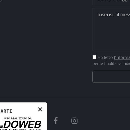
na
Ho letto
l'inform
per le finalità ivi ind
×
PARTI