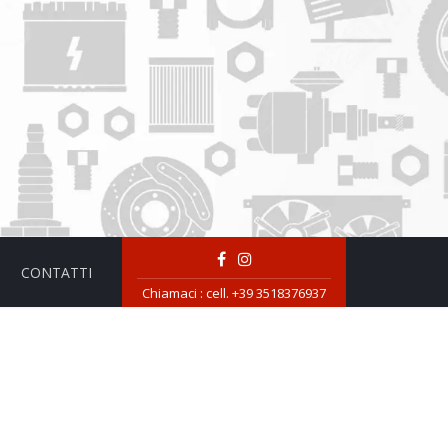
CONTATTI
Chiamaci :
cell. +39 3518376937