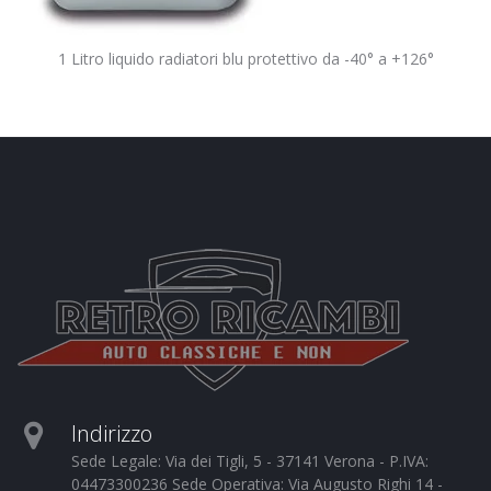
1 Litro liquido radiatori blu protettivo da -40° a +126°
Indirizzo
Sede Legale: Via dei Tigli, 5 - 37141 Verona - P.IVA:
04473300236 Sede Operativa: Via Augusto Righi 14 -