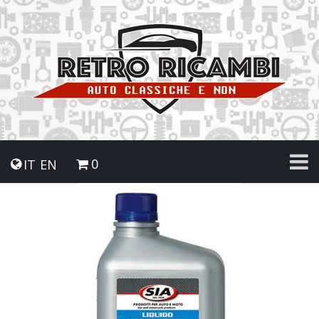
0
IT
EN