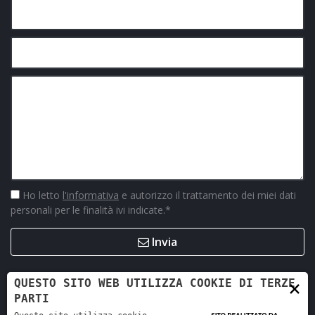
Ho letto
l'informativa
e autorizzo il trattamento dei miei dati
personali per le finalità ivi indicate.
*
Invia
×
QUESTO SITO WEB UTILIZZA COOKIE DI TERZE
PARTI