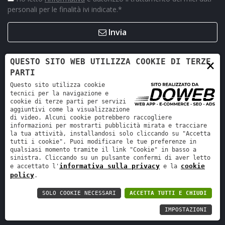
personali per le finalità ivi indicate.
*
Invia
×
QUESTO SITO WEB UTILIZZA COOKIE DI TERZE
PARTI
Questo sito utilizza cookie
tecnici per la navigazione e
cookie di terze parti per servizi
aggiuntivi come la visualizzazione
di video. Alcuni cookie potrebbero raccogliere
informazioni per mostrarti pubblicità mirata e tracciare
la tua attività, installandosi solo cliccando su "Accetta
Retro Ricambi srl - REA VR-423294 - Cap. sociale interamente
tutti i cookie". Puoi modificare le tue preferenze in
versato 12.000 €
qualsiasi momento tramite il link "Cookie" in basso a
sinistra. Cliccando su un pulsante confermi di aver letto
Informativa sulla privacy
-
Cookie policy
informativa sulla privacy
cookie
e accettato l'
e la
policy
.
SOLO COOKIE NECESSARI
ACCETTA TUTTI E CHIUDI
IMPOSTAZIONI