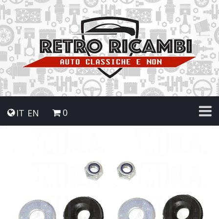
0
IT
EN