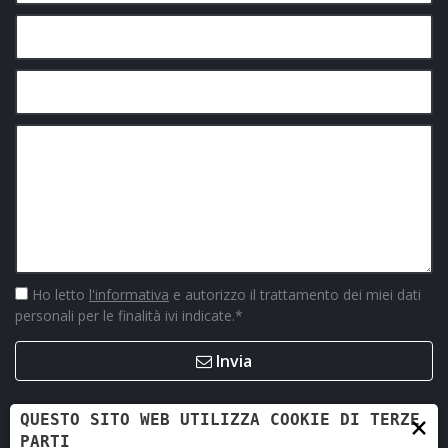
Ho letto
l'informativa
e autorizzo il trattamento dei miei dati
personali per le finalità ivi indicate.
*
Invia
×
QUESTO SITO WEB UTILIZZA COOKIE DI TERZE
PARTI