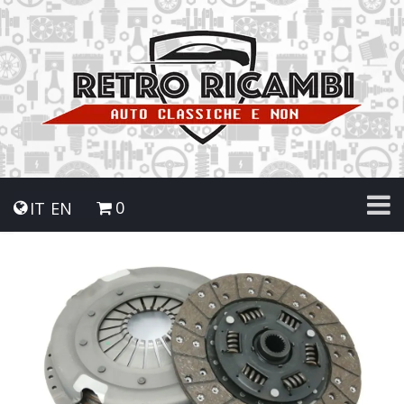
0
IT
EN