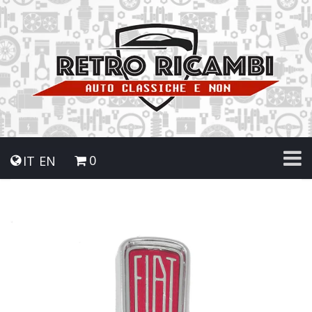
0
IT
EN