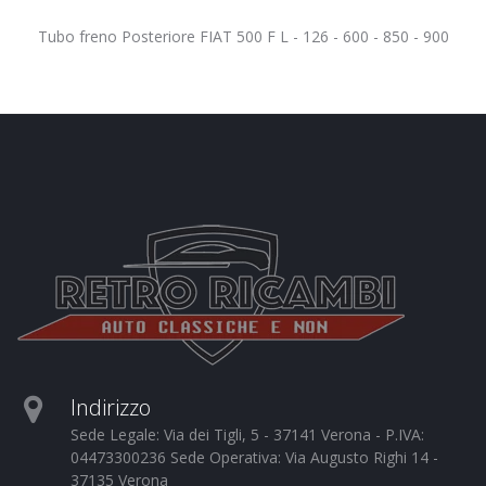
Tubo freno Posteriore FIAT 500 F L - 126 - 600 - 850 - 900
Indirizzo
Sede Legale: Via dei Tigli, 5 - 37141 Verona - P.IVA:
04473300236 Sede Operativa: Via Augusto Righi 14 -
37135 Verona