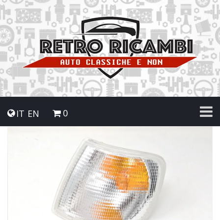
0
IT
EN