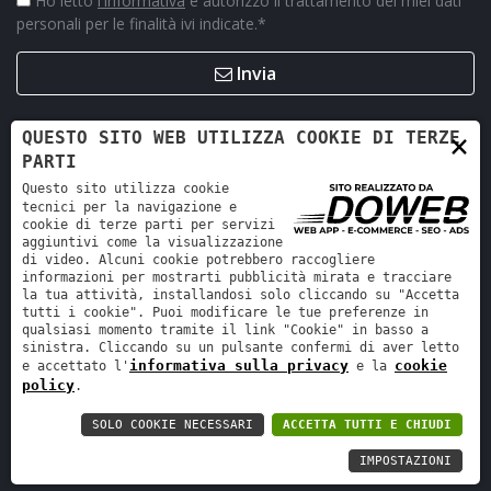
Ho letto
l'informativa
e autorizzo il trattamento dei miei dati
personali per le finalità ivi indicate.
*
Invia
×
QUESTO SITO WEB UTILIZZA COOKIE DI TERZE
PARTI
Questo sito utilizza cookie
tecnici per la navigazione e
cookie di terze parti per servizi
aggiuntivi come la visualizzazione
di video. Alcuni cookie potrebbero raccogliere
informazioni per mostrarti pubblicità mirata e tracciare
la tua attività, installandosi solo cliccando su "Accetta
Retro Ricambi srl - REA VR-423294 - Cap. sociale interamente
tutti i cookie". Puoi modificare le tue preferenze in
versato 12.000 €
qualsiasi momento tramite il link "Cookie" in basso a
sinistra. Cliccando su un pulsante confermi di aver letto
Informativa sulla privacy
-
Cookie policy
informativa sulla privacy
cookie
e accettato l'
e la
policy
.
SOLO COOKIE NECESSARI
ACCETTA TUTTI E CHIUDI
IMPOSTAZIONI