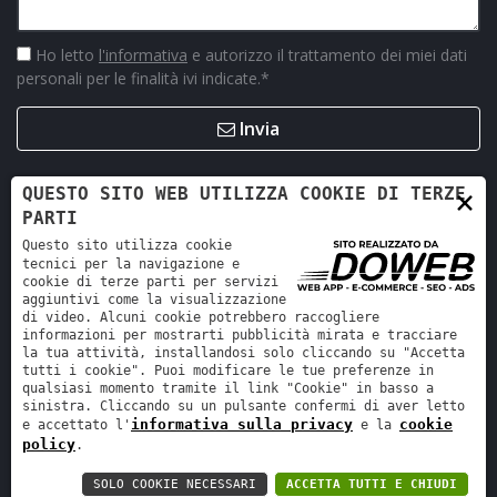
Ho letto
l'informativa
e autorizzo il trattamento dei miei dati
personali per le finalità ivi indicate.
*
Invia
×
QUESTO SITO WEB UTILIZZA COOKIE DI TERZE
PARTI
Questo sito utilizza cookie
tecnici per la navigazione e
cookie di terze parti per servizi
aggiuntivi come la visualizzazione
di video. Alcuni cookie potrebbero raccogliere
informazioni per mostrarti pubblicità mirata e tracciare
la tua attività, installandosi solo cliccando su "Accetta
Retro Ricambi srl - REA VR-423294 - Cap. sociale interamente
tutti i cookie". Puoi modificare le tue preferenze in
versato 12.000 €
qualsiasi momento tramite il link "Cookie" in basso a
sinistra. Cliccando su un pulsante confermi di aver letto
Informativa sulla privacy
-
Cookie policy
informativa sulla privacy
cookie
e accettato l'
e la
policy
.
SOLO COOKIE NECESSARI
ACCETTA TUTTI E CHIUDI