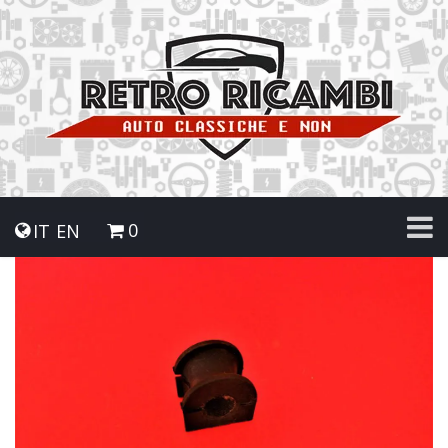
0
IT
EN