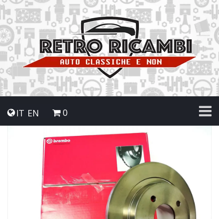
0
IT
EN