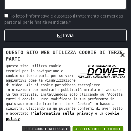
Ho letto
l'informativa
e autorizzo il trattamento dei miei dati
personali per le finalità ivi indicate.
*
Invia
×
QUESTO SITO WEB UTILIZZA COOKIE DI TERZE
PARTI
Questo sito utilizza cookie
tecnici per la navigazione e
cookie di terze parti per servizi
aggiuntivi come la visualizzazione
di video. Alcuni cookie potrebbero raccogliere
informazioni per mostrarti pubblicità mirata e tracciare
la tua attività, installandosi solo cliccando su "Accetta
Retro Ricambi srl - REA VR-423294 - Cap. sociale interamente
tutti i cookie". Puoi modificare le tue preferenze in
versato 12.000 €
qualsiasi momento tramite il link "Cookie" in basso a
sinistra. Cliccando su un pulsante confermi di aver letto
Informativa sulla privacy
-
Cookie policy
informativa sulla privacy
cookie
e accettato l'
e la
policy
.
SOLO COOKIE NECESSARI
ACCETTA TUTTI E CHIUDI