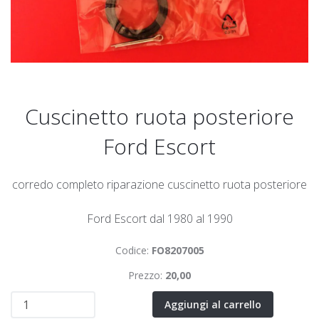
Cuscinetto ruota posteriore
Ford Escort
corredo completo riparazione cuscinetto ruota posteriore
Ford Escort dal 1980 al 1990
Codice:
FO8207005
Prezzo:
20,00
Aggiungi al carrello