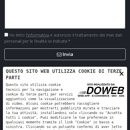
Ho letto
l'informativa
e autorizzo il trattamento dei miei dati
personali per le finalità ivi indicate.
*
Invia
×
QUESTO SITO WEB UTILIZZA COOKIE DI TERZE
PARTI
Questo sito utilizza cookie
tecnici per la navigazione e
cookie di terze parti per servizi
aggiuntivi come la visualizzazione
di video. Alcuni cookie potrebbero raccogliere
informazioni per mostrarti pubblicità mirata e tracciare
la tua attività, installandosi solo cliccando su "Accetta
Retro Ricambi srl - REA VR-423294 - Cap. sociale interamente
tutti i cookie". Puoi modificare le tue preferenze in
versato 12.000 €
qualsiasi momento tramite il link "Cookie" in basso a
sinistra. Cliccando su un pulsante confermi di aver letto