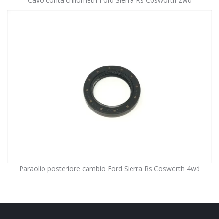
Cavo conta chilometri Ford Sierra Rs Cosworth 2wd
Paraolio posteriore cambio Ford Sierra Rs Cosworth 4wd