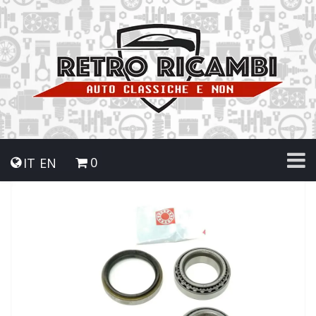
0
IT
EN