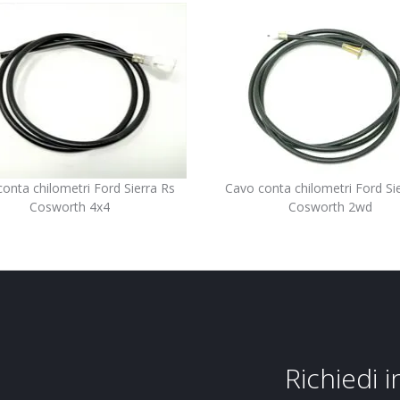
onta chilometri Ford Sierra Rs
Cavo conta chilometri Ford Si
Cosworth 4x4
Cosworth 2wd
Richiedi 