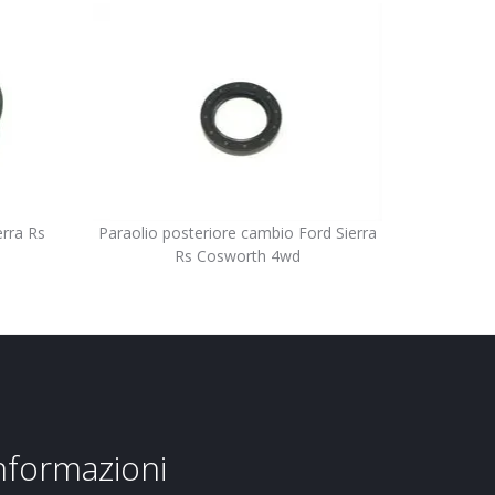
erra Rs
Paraolio posteriore cambio Ford Sierra
Rs Cosworth 4wd
informazioni