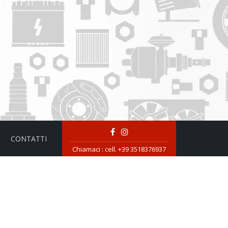
CONTATTI
Chiamaci :
cell. +39 3518376937