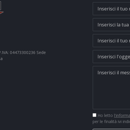
- P.IVA: 04473300236 Sede
na
Ho letto
l'inform
per le finalità ivi ind