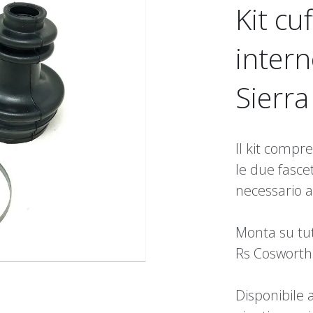
Kit cu
intern
Sierr
Il kit compr
le due fascet
necessario al
Monta su tut
Rs Cosworth
Disponibile a