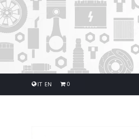
0
IT
EN