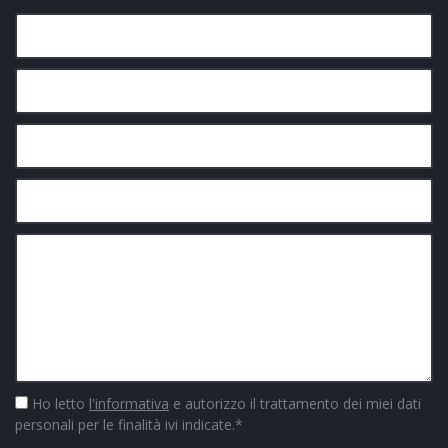
Ho letto
l'informativa
e autorizzo il trattamento dei miei dati
personali per le finalità ivi indicate.
*