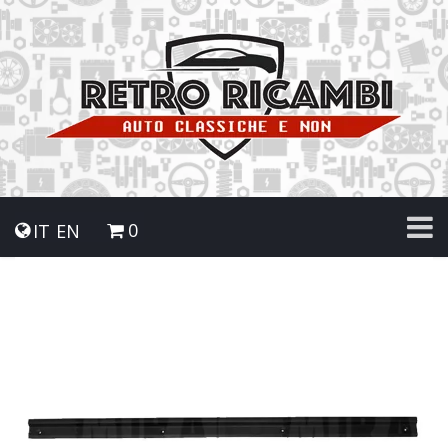
0
IT
EN