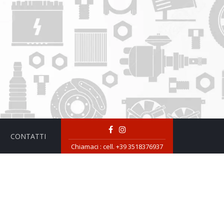
CONTATTI
Chiamaci :
cell. +39 3518376937