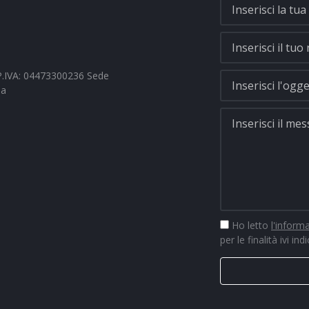
- P.IVA: 04473300236 Sede
na
Ho letto
l'inform
per le finalità ivi ind