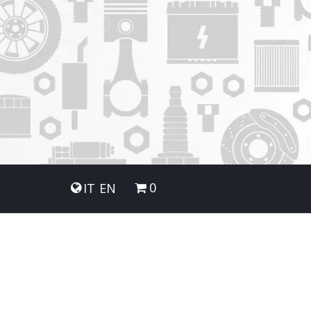
0
IT
EN