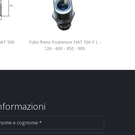
FIAT 500
Tubo freno Posteriore FIAT 500 F L -
126 - 600 - 850 - 900
informazioni