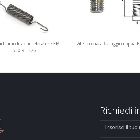
Vite cromata fissaggio coppa 
richiamo leva acceleratore FIAT
500 R - 126
Richiedi 