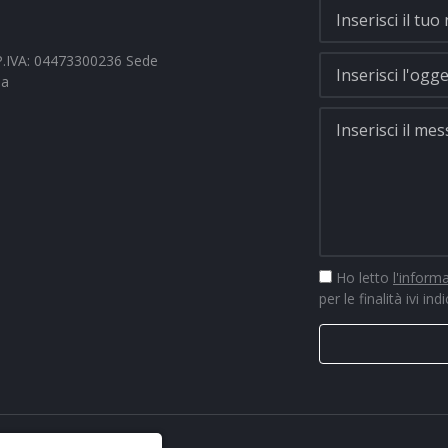
- P.IVA: 04473300236 Sede
na
Ho letto
l'inform
per le finalità ivi ind