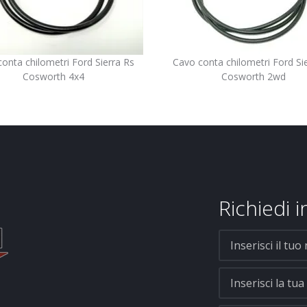
onta chilometri Ford Sierra Rs
Cavo conta chilometri Ford Si
Cosworth 4x4
Cosworth 2wd
Richiedi 