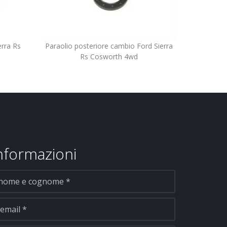
erra Rs
Paraolio posteriore cambio Ford Sierra
Rs Cosworth 4wd
informazioni