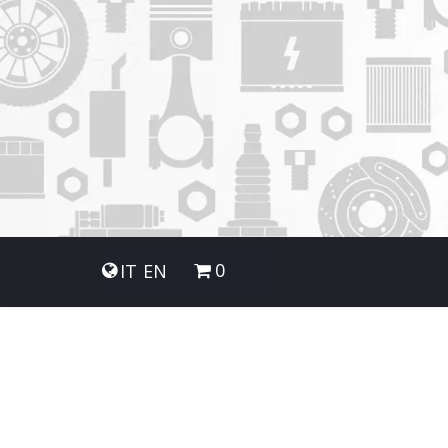
0
IT
EN