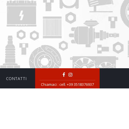
CONTATTI
Chiamaci :
cell. +39 3518376937