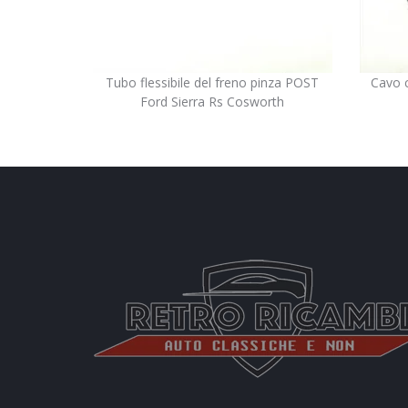
Tubo flessibile del freno pinza POST
Cavo c
Ford Sierra Rs Cosworth