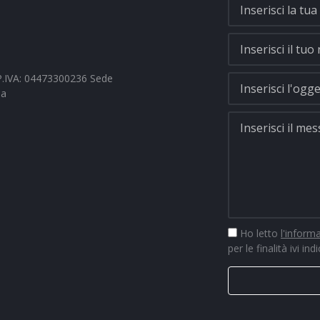
- P.IVA: 04473300236 Sede
na
Ho letto
l'inform
per le finalità ivi ind