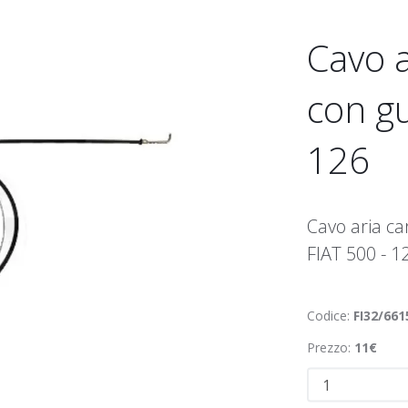
Cavo a
con gu
126
Cavo aria ca
FIAT 500 - 1
Codice:
FI32/661
Prezzo:
11€