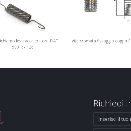
Vite cromata fissaggio coppa 
richiamo leva acceleratore FIAT
500 R - 126
Richiedi 