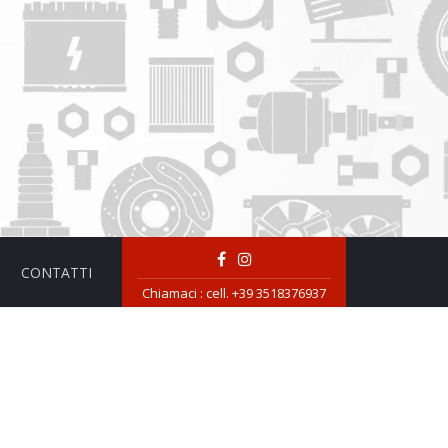
CONTATTI
Chiamaci :
cell. +39 3518376937