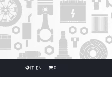
0
IT
EN