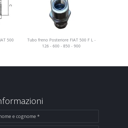
FIAT 500
Tubo freno Posteriore FIAT 500 F L -
126 - 600 - 850 - 900
informazioni