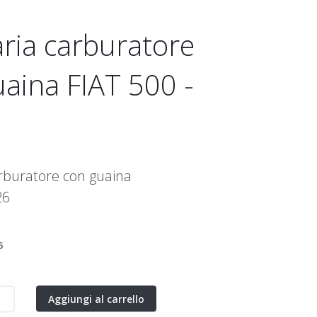
ria carburatore
aina FIAT 500 -
rburatore con guaina
26
5
Aggiungi al carrello