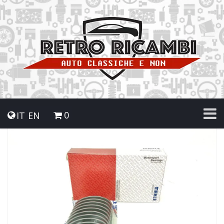
0
IT
EN