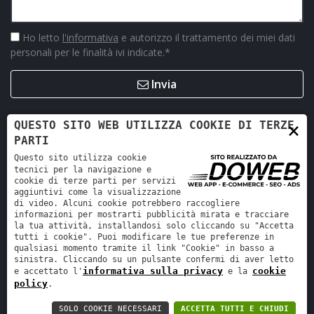
Ho letto
l'informativa
e autorizzo il trattamento dei miei dati
personali per le finalità ivi indicate.
*
Invia
×
QUESTO SITO WEB UTILIZZA COOKIE DI TERZE
PARTI
Questo sito utilizza cookie
tecnici per la navigazione e
cookie di terze parti per servizi
aggiuntivi come la visualizzazione
di video. Alcuni cookie potrebbero raccogliere
informazioni per mostrarti pubblicità mirata e tracciare
la tua attività, installandosi solo cliccando su "Accetta
Retro Ricambi srl - REA VR-423294 - Cap. sociale interamente
tutti i cookie". Puoi modificare le tue preferenze in
versato 12.000 €
qualsiasi momento tramite il link "Cookie" in basso a
sinistra. Cliccando su un pulsante confermi di aver letto
Informativa sulla privacy
-
Cookie policy
informativa sulla privacy
cookie
e accettato l'
e la
policy
.
SOLO COOKIE NECESSARI
ACCETTA TUTTI E CHIUDI