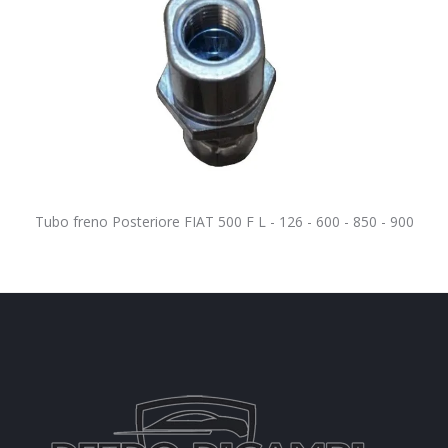
Tubo freno Posteriore FIAT 500 F L - 126 - 600 - 850 - 900