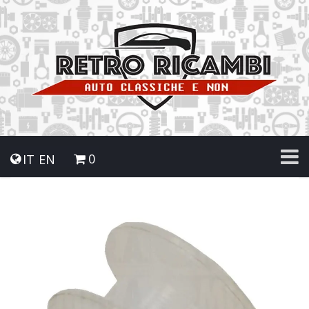
0
IT
EN