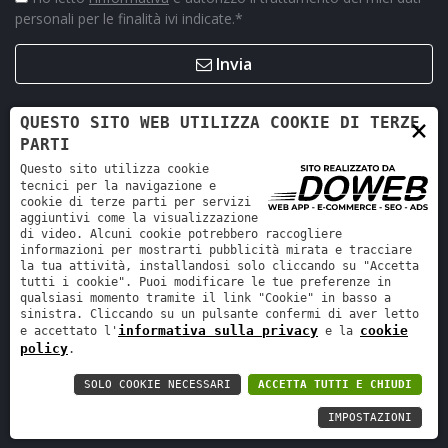
personali per le finalità ivi indicate.
*
Invia
×
QUESTO SITO WEB UTILIZZA COOKIE DI TERZE
PARTI
Questo sito utilizza cookie
tecnici per la navigazione e
cookie di terze parti per servizi
aggiuntivi come la visualizzazione
di video. Alcuni cookie potrebbero raccogliere
informazioni per mostrarti pubblicità mirata e tracciare
la tua attività, installandosi solo cliccando su "Accetta
Retro Ricambi srl - REA VR-423294 - Cap. sociale interamente
tutti i cookie". Puoi modificare le tue preferenze in
versato 12.000 €
qualsiasi momento tramite il link "Cookie" in basso a
sinistra. Cliccando su un pulsante confermi di aver letto
Informativa sulla privacy
-
Cookie policy
informativa sulla privacy
cookie
e accettato l'
e la
policy
.
SOLO COOKIE NECESSARI
ACCETTA TUTTI E CHIUDI
IMPOSTAZIONI