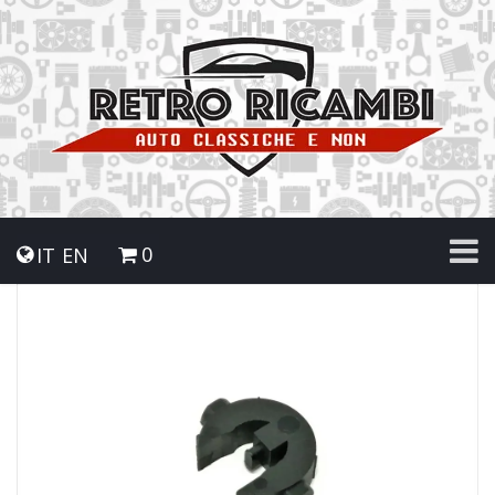
0
IT
EN