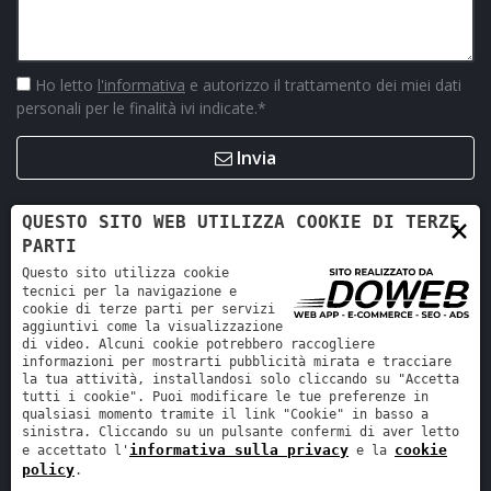
Ho letto
l'informativa
e autorizzo il trattamento dei miei dati
personali per le finalità ivi indicate.
*
Invia
×
QUESTO SITO WEB UTILIZZA COOKIE DI TERZE
PARTI
Questo sito utilizza cookie
tecnici per la navigazione e
cookie di terze parti per servizi
aggiuntivi come la visualizzazione
di video. Alcuni cookie potrebbero raccogliere
informazioni per mostrarti pubblicità mirata e tracciare
la tua attività, installandosi solo cliccando su "Accetta
Retro Ricambi srl - REA VR-423294 - Cap. sociale interamente
tutti i cookie". Puoi modificare le tue preferenze in
versato 12.000 €
qualsiasi momento tramite il link "Cookie" in basso a
sinistra. Cliccando su un pulsante confermi di aver letto
Informativa sulla privacy
-
Cookie policy
informativa sulla privacy
cookie
e accettato l'
e la
policy
.