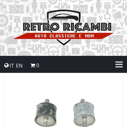
0
IT
EN