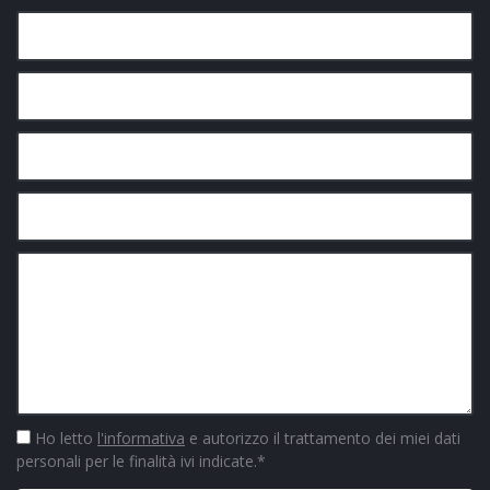
Ho letto
l'informativa
e autorizzo il trattamento dei miei dati
personali per le finalità ivi indicate.
*