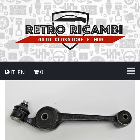
0
IT
EN