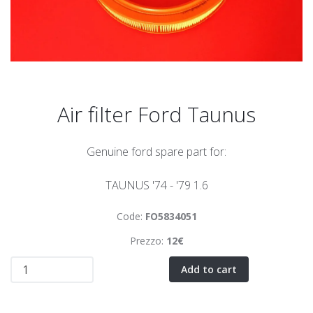
Air filter Ford Taunus
Genuine ford spare part for:
TAUNUS '74 - '79 1.6
Code:
FO5834051
Prezzo:
12€
Add to cart