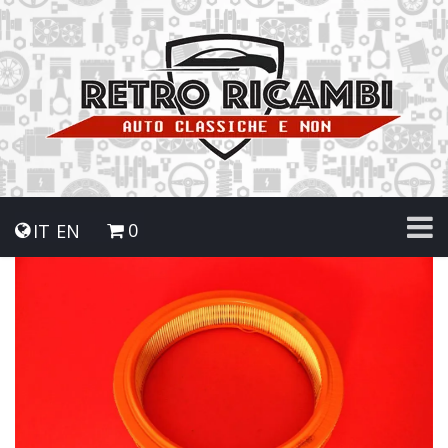
0
IT
EN