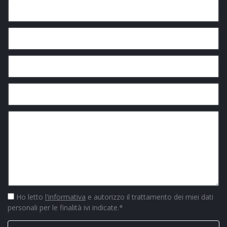
Ho letto
l'informativa
e autorizzo il trattamento dei miei dati
personali per le finalità ivi indicate.
*