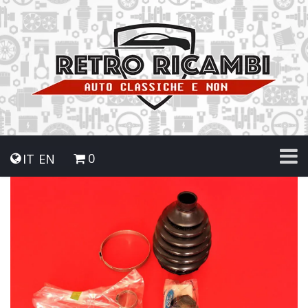
0
IT
EN