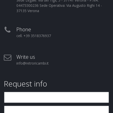
Sede Legale: Via dei Tigli, 5 - 37141 Verona - P.IVA:
04473300236 Sede Operativa: Via Augusto Righi 14 -
37135 Verona
Phone
cell. +39 3518376937
Write us
info@retroricambi.it
Request info