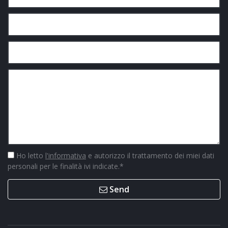
Ho letto
l'informativa
e autorizzo il trattamento dei miei dati
personali per le finalità ivi indicate.
*
Send