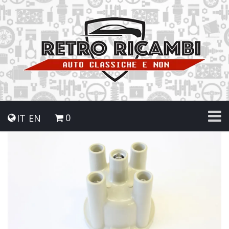
0
IT
EN