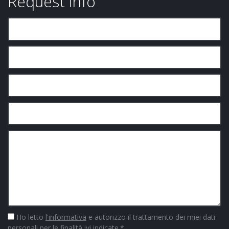
Request info
Ho letto
l'informativa
e autorizzo il trattamento dei miei dati
personali per le finalità ivi indicate.
*