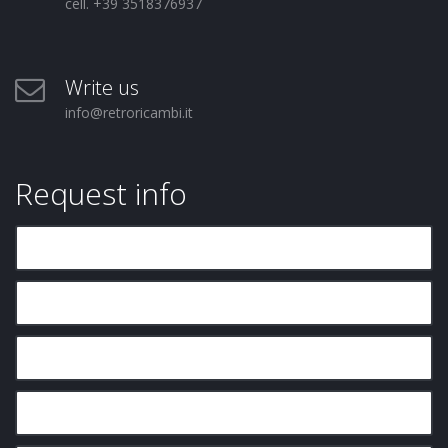
cell. +39 3518376937
Write us
info@retroricambi.it
Request info