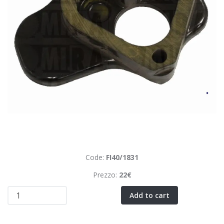
Code:
FI40/1831
Prezzo:
22€
Add to cart