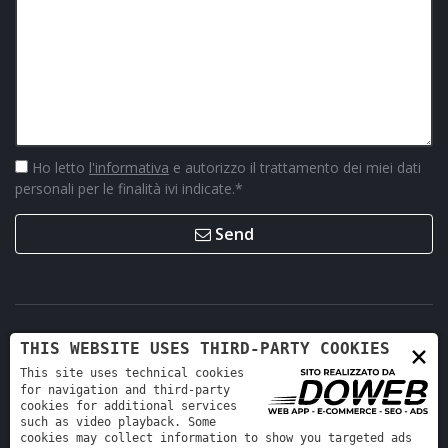
Ho letto
l'informativa
e autorizzo il trattamento dei miei dati
personali per le finalità ivi indicate.
*
Send
×
THIS WEBSITE USES THIRD-PARTY COOKIES
This site uses technical cookies
for navigation and third-party
cookies for additional services
such as video playback. Some
cookies may collect information to show you targeted ads
Retro Ricambi srl - REA VR-423294 - Cap. sociale interamente