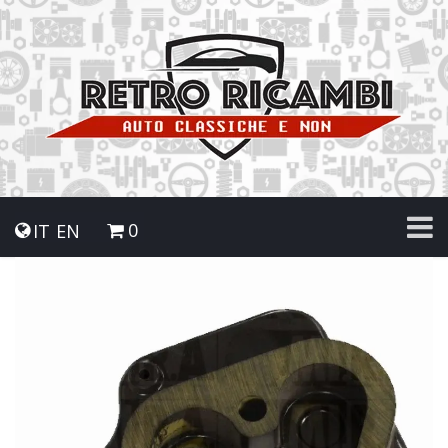
0
IT
EN